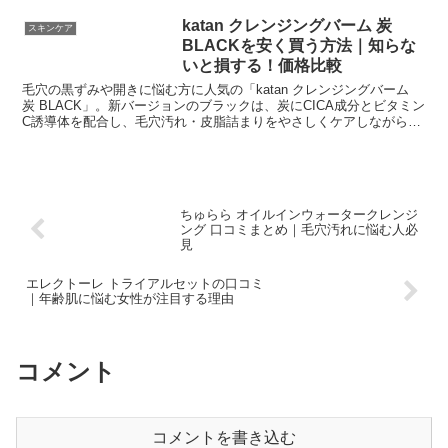
てきました。
katan クレンジングバーム 炭
スキンケア
BLACKを安く買う方法｜知らな
いと損する！価格比較
毛穴の黒ずみや開きに悩む方に人気の「katan クレンジングバーム
炭 BLACK」。新バージョンのブラックは、炭にCICA成分とビタミン
C誘導体を配合し、毛穴汚れ・皮脂詰まりをやさしくケアしながら、
肌のうるおいと鎮静も叶える多機能バームです。
ちゅらら オイルインウォータークレンジ
ング 口コミまとめ｜毛穴汚れに悩む人必
見
エレクトーレ トライアルセットの口コミ
｜年齢肌に悩む女性が注目する理由
コメント
コメントを書き込む