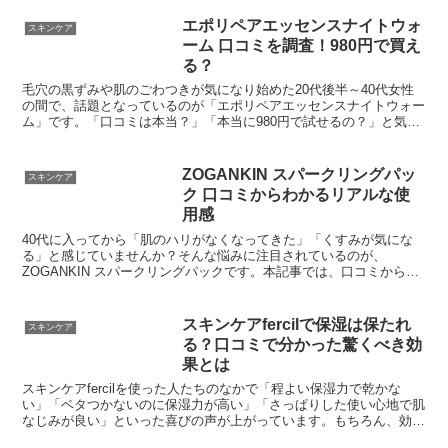
エポリペアエッセンスナイトウォ
スキンケア
ーム 口コミを調査！980円で買え
る？
毛穴の黒ずみや肌のごわつきが気になり始めた20代後半～40代女性
の間で、話題となっているのが「エポリペアエッセンスナイトウォー
ム」です。「口コミは本当？」「本当に980円で試せるの？」と気に
なっている方のために、使用感や購入方法まで詳しく調査しました。
ZOGANKIN スパークリングパッ
スキンケア
ク 口コミからわかるリアルな使
用感
40代に入ってから「肌のハリがなくなってきた」「くすみが気にな
る」と感じていませんか？そんな悩みに注目されているのが、
ZOGANKIN スパークリングパックです。本記事では、口コミから見
えてきたリアルな使用感を中心に、本音レビューをお届けします。
スキンケアfercilで保湿は保たれ
スキンケア
る？口コミで分かった驚くべき効
果とは
スキンケアfercilを使った人たちのなかで「程よい保湿力で乾かな
い」「ベタつかないのに保湿力が高い」「さっぱりした使い心地で肌
なじみが良い」といった喜びの声が上がっています。もちろん、効果
には個人差がありますが、複数の口コミに共通するキーワードが見え