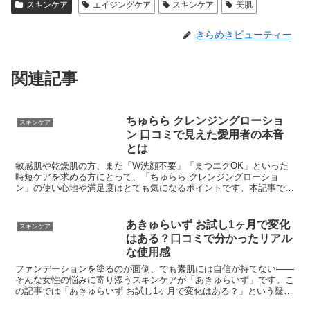
スキンケア
エイジングケア
スキンケア
美肌
きらめきビューティー
関連記事
ちゅらら クレンジングローショ
スキンケア
ン 口コミで見えた愛用者の本音
とは
敏感肌や乾燥肌の方、また「W洗顔不要」「まつエクOK」といった
時短ケアを求める方にとって、「ちゅらら クレンジングローショ
ン」の使い心地や満足度はとても気になるポイントです。本記事で
は、口コミをもとに使用感・便利さ・評価をわかりやすくまとめまし
た。
あきゅらいず お試し1ヶ月で変化
スキンケア
はある？口コミで分かったリアル
な使用感
ファンデーションを塗るのが面倒、でも素肌には自信が持てない——
そんな女性の悩みに寄り添うスキンケアが「あきゅらいず」です。こ
の記事では「あきゅらいず お試し1ヶ月で変化はある？」という疑問
に対し、実際の使用感や変化の有無を詳しくレビューしていきます。